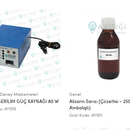
 Deney Malzemeleri
Genel
GERİLİM GÜÇ KAYNAĞI 80 W
Alizarin Sarısı (Çözeltisi – 2
Ambalajlı)
u: AY1010
Ürün Kodu: AY1011