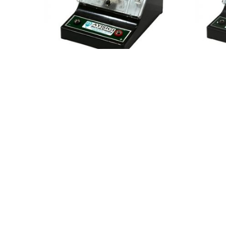
Fizik Lab. Deney Malzemeleri
Fen Lab.
AMPERMETRE (0-1 A,DC)
AMPERM
Ürün Kodu: AY1025
Ürün Kod