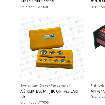
Afrika Fiziki Haritası
Afrika Si
Ürün Kodu: AY1001
Ürün Kod
Biyoloji Lab. Deney Malzemeleri
Fizik La
AĞIRLIK TAKIMI ( 110 GR, MG’LARI
AKIM MA
İLE)
Ürün Kod
Ürün Kodu: AY1005