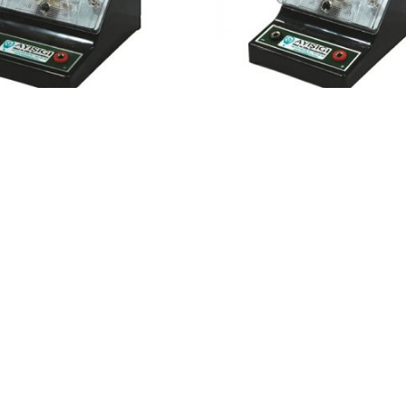
 Deney Malzemeleri
Fen Lab. Deney Malzemeleri
ETRE (0-25 MA,DC)
AMPERMETRE (0-5 A,DC)
u: AY1027
Ürün Kodu: AY1026