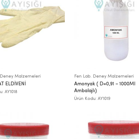
 Deney Malzemeleri
Fen Lab. Deney Malzemeleri
T ELDİVENİ
Amonyak ( D=0,91 – 1000Ml
Ambalajlı)
u: AY1018
Ürün Kodu: AY1019