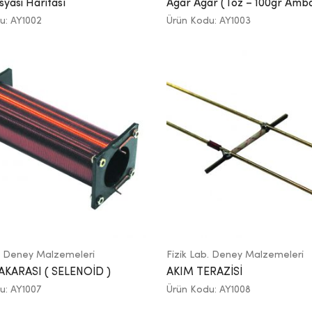
syasi Haritası
Agar Agar (Toz – 100gr Ambal
u: AY1002
Ürün Kodu: AY1003
b. Deney Malzemeleri
Fizik Lab. Deney Malzemeleri
KARASI ( SELENOİD )
AKIM TERAZİSİ
u: AY1007
Ürün Kodu: AY1008