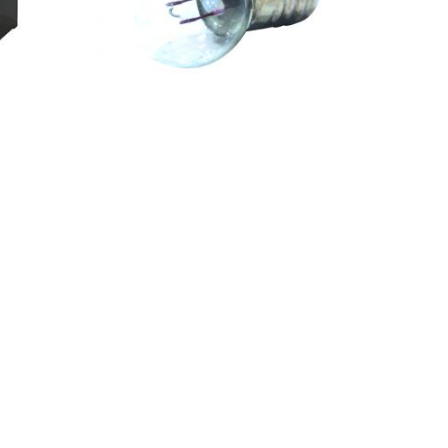
Genel
AMPUL (12 V. Işık Kaynağı İçin)
Ürün Kodu: AY1618