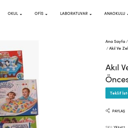
OKUL
OFIS
LABORATUVAR
ANAOKULU
Ana Sayfa
Akıl Ve Ze
Akıl 
Önces
Teklif İs
PAYLAŞ
SKU:
YK6412