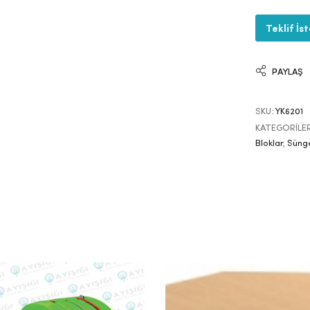
Teklif İs
PAYLAŞ
SKU:
YK6201
KATEGORILE
Bloklar
,
Sünge