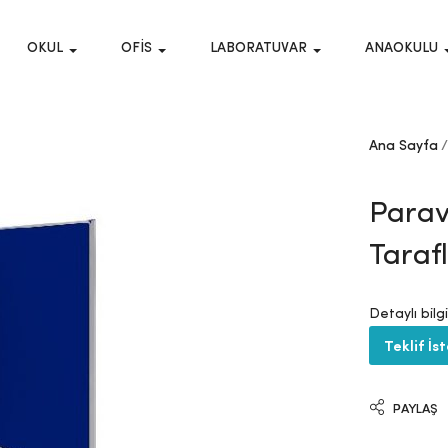
OKUL
OFIS
LABORATUVAR
ANAOKULU
Ana Sayfa
Parav
Taraf
Detaylı bilg
Teklif İs
PAYLAŞ