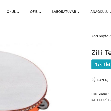
OKUL
OFIS
LABORATUVAR
ANAOKULU
Ana Sayfa
Zilli T
Teklif İs
PAYLAŞ
SKU:
YK8625
KATEGORILE