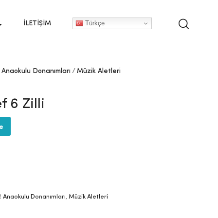
Türkçe
İLETIŞIM
Anaokulu Donanımları
Müzik Aletleri
ef 6 Zilli
te
R
Anaokulu Donanımları
,
Müzik Aletleri